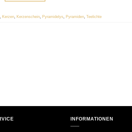
,
Kerzen
,
Kerzenschein
,
Pyramidelys
,
Pyramiden
,
Teelichte
RVICE
INFORMATIONEN