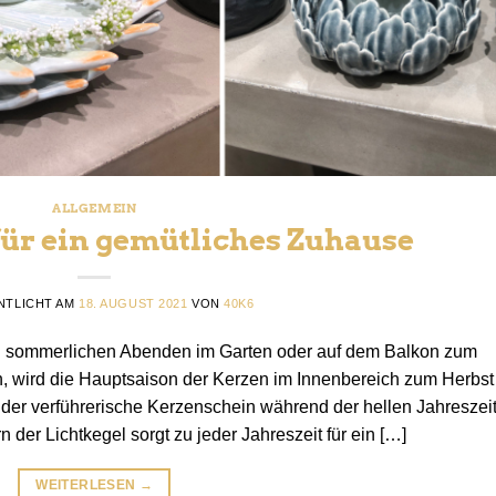
ALLGEMEIN
ür ein gemütliches Zuhause
NTLICHT AM
18. AUGUST 2021
VON
40K6
n sommerlichen Abenden im Garten oder auf dem Balkon zum
, wird die Hauptsaison der Kerzen im Innenbereich zum Herbst
s der verführerische Kerzenschein während der hellen Jahreszei
n der Lichtkegel sorgt zu jeder Jahreszeit für ein […]
WEITERLESEN
→