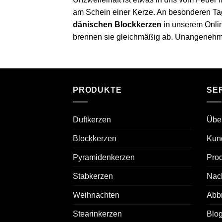
am Schein einer Kerze. An besonderen Tage
dänischen Blockkerzen
in unserem Onlin
brennen sie gleichmäßig ab. Unangenehme
PRODUKTE
SE
Duftkerzen
Übe
Blockkerzen
Kun
Pyramidenkerzen
Prod
Stabkerzen
Nach
Weihnachten
Abb
Stearinkerzen
Blo