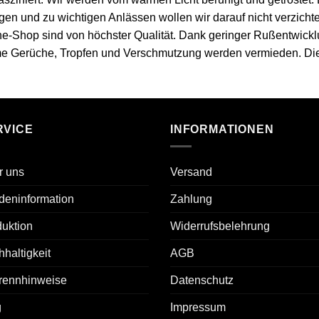
n und zu wichtigen Anlässen wollen wir darauf nicht verzichte
e-Shop sind von höchster Qualität. Dank geringer Rußentwick
 Gerüche, Tropfen und Verschmutzung werden vermieden. Die p
RVICE
INFORMATIONEN
r uns
Versand
deninformation
Zahlung
uktion
Widerrufsbelehrung
haltigkeit
AGB
rennhinweise
Datenschutz
g
Impressum