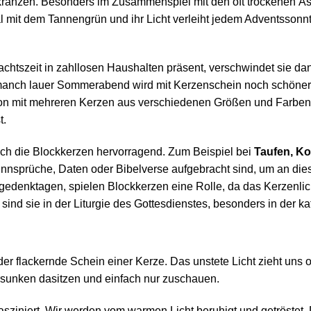
kränzen. Besonders im Zusammenspiel mit den oft trockenen Äst
al mit dem Tannengrün und ihr Licht verleiht jedem Adventsso
achtszeit in zahllosen Haushalten präsent, verschwindet sie dan
 manch lauer Sommerabend wird mit Kerzenschein noch schöner.
n mit mehreren Kerzen aus verschiedenen Größen und Farben so
t.
ch die Blockkerzen hervorragend. Zum Beispiel bei
Taufen, K
Sinnsprüche, Daten oder Bibelverse aufgebracht sind, um an di
edenktagen, spielen Blockkerzen eine Rolle, da das Kerzenlicht 
sind sie in der Liturgie des Gottesdienstes, besonders in der ka
 der flackernde Schein einer Kerze. Das unstete Licht zieht uns 
sunken dasitzen und einfach nur zuschauen.
fasziniert. Wir werden vom warmen Licht beruhigt und getröstet