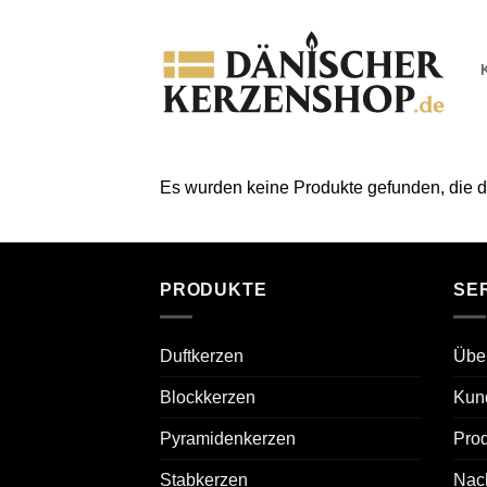
Zum
Inhalt
springen
Es wurden keine Produkte gefunden, die 
PRODUKTE
SE
Duftkerzen
Übe
Blockkerzen
Kun
Pyramidenkerzen
Prod
Stabkerzen
Nach