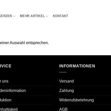
KERZEN
MEHR ARTIKEL
KONTAKT
deiner Auswahl entsprechen.
RVICE
INFORMATIONEN
r uns
Versand
deninformation
Zahlung
uktion
Widerrufsbelehrung
haltigkeit
AGB