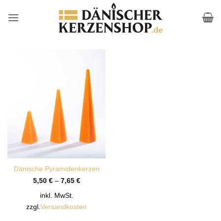
Zum
Inhalt
springen
Dänische Pyramidenkerzen
5,50
€
–
7,65
€
inkl. MwSt.
zzgl.
Versandkosten