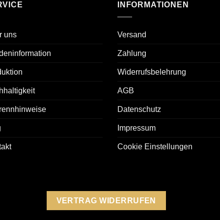
RVICE
INFORMATIONEN
r uns
Versand
deninformation
Zahlung
uktion
Widerrufsbelehrung
haltigkeit
AGB
rennhinweise
Datenschutz
g
Impressum
akt
Cookie Einstellungen
VERTRAG WIDERRUFEN