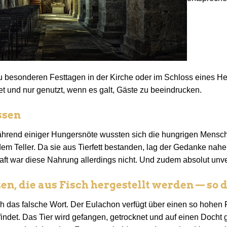
 besonderen Festtagen in der Kirche oder im Schloss eines He
 und nur genutzt, wenn es galt, Gäste zu beeindrucken.
ssen
ährend einiger Hungersnöte wussten sich die hungrigen Mensch
em Teller. Da sie aus Tierfett bestanden, lag der Gedanke nahe
aft war diese Nahrung allerdings nicht. Und zudem absolut unve
en, die aus Fisch hergestellt werden — so 
ich das falsche Wort. Der Eulachon verfügt über einen so hohen 
indet. Das Tier wird gefangen, getrocknet und auf einen Docht g