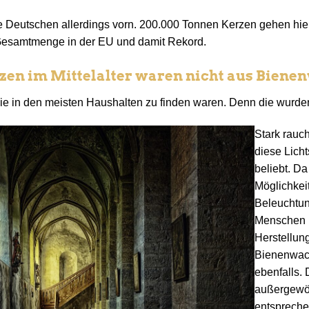
e Deutschen allerdings vorn. 200.000 Tonnen Kerzen gehen hier
 Gesamtmenge in der EU und damit Rekord.
rzen im Mittelalter waren nicht aus Biene
ie in den meisten Haushalten zu finden waren. Denn die wurden
Stark rauc
diese Licht
beliebt. D
Möglichkeit
Beleuchtun
Menschen 
Herstellun
Bienenwac
ebenfalls.
außergewöh
entspreche